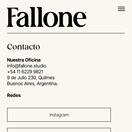
POST /IndexNow HTTP/1.1 Content-Type:
.
application/json; charset=utf-8 Host:
api.indexnow.org { "host": "fallone.studio", "key":
"b65b98d2d352409db03df008af710c11",
"keyLocation":
Contacto
"https://www.fallone.studio/b65b98d2d352409db03d
f008af710c11.txt", "urlList": [
Nuestra Oficina
info@fallone.studio
"https://www.fallone.studio" ] }
+54 11 6229 9821
9 de Julio 230, Quilmes
Buenos Aires, Argentina.
Redes
Instagram